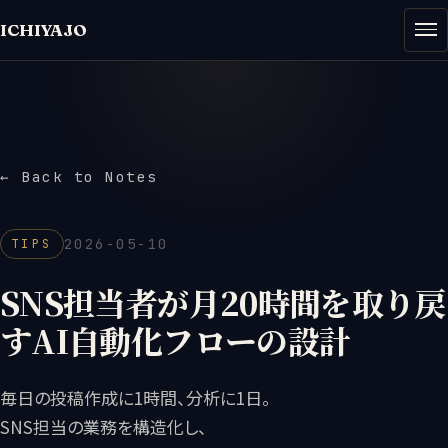
ICHIYAJO
— TIPS
RUMG
← Back to Notes
2026-05-10
TIPS
SNS担当者が月20時間を取り戻
すAI自動化フローの設計
毎日の投稿作成に1時間、分析に1日。
SNS担当の業務を構造化し、